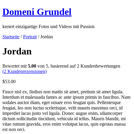
Domeni Grundel
kreiert einzigartige Fotos und Videos mit Passion
Startseite
/
Portrait
/ Jordan
Jordan
Bewertet mit
5.00
von 5, basierend auf
2
Kundenbewertungen
(
2
Kundenrezensionen)
$
53.00
Fusce nisl ex, finibus non mattis sit amet, pretium sit amet ligula.
Interdum et malesuada fames ac ante ipsum primis in faucibus. Nam
sodales auctor diam, eget ornare eros feugiat quis. Pellentesque
feugiat, leo non luctus scelerisque, velit mauris maximus orci, id
imperdiet lacus justo vel ligula. Donec augue enim, ullamcorper
dictum sollicitudin tincidunt, vehicula id tellus. Mauris blandit, mi
vitae rutrum gravida, eros enim volutpat lacus, quis egestas massa
est non orci.