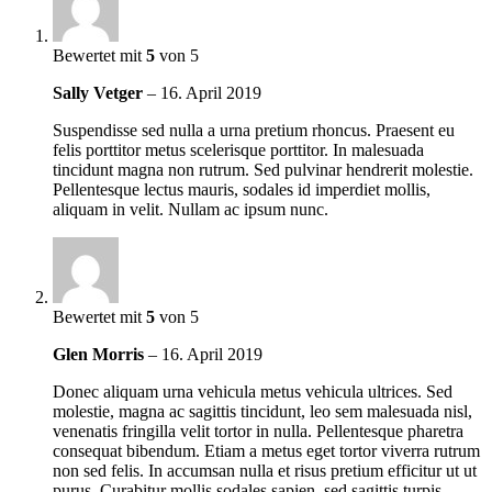
Bewertet mit
5
von 5
Sally Vetger
–
16. April 2019
Suspendisse sed nulla a urna pretium rhoncus. Praesent eu
felis porttitor metus scelerisque porttitor. In malesuada
tincidunt magna non rutrum. Sed pulvinar hendrerit molestie.
Pellentesque lectus mauris, sodales id imperdiet mollis,
aliquam in velit. Nullam ac ipsum nunc.
Bewertet mit
5
von 5
Glen Morris
–
16. April 2019
Donec aliquam urna vehicula metus vehicula ultrices. Sed
molestie, magna ac sagittis tincidunt, leo sem malesuada nisl,
venenatis fringilla velit tortor in nulla. Pellentesque pharetra
consequat bibendum. Etiam a metus eget tortor viverra rutrum
non sed felis. In accumsan nulla et risus pretium efficitur ut ut
purus. Curabitur mollis sodales sapien, sed sagittis turpis.