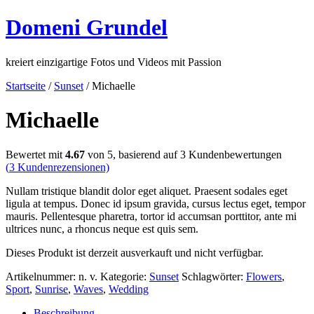
Domeni Grundel
kreiert einzigartige Fotos und Videos mit Passion
Startseite
/
Sunset
/ Michaelle
Michaelle
Bewertet mit
4.67
von 5, basierend auf
3
Kundenbewertungen
(
3
Kundenrezensionen)
Nullam tristique blandit dolor eget aliquet. Praesent sodales eget
ligula at tempus. Donec id ipsum gravida, cursus lectus eget, tempor
mauris. Pellentesque pharetra, tortor id accumsan porttitor, ante mi
ultrices nunc, a rhoncus neque est quis sem.
Dieses Produkt ist derzeit ausverkauft und nicht verfügbar.
Artikelnummer:
n. v.
Kategorie:
Sunset
Schlagwörter:
Flowers
,
Sport
,
Sunrise
,
Waves
,
Wedding
Beschreibung